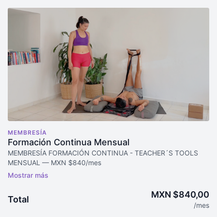
MEMBRESÍA
Formación Continua Mensual
MEMBRESÍA FORMACIÓN CONTINUA - TEACHER´S TOOLS
MENSUAL — MXN $840/mes
Renovación automática cada mes — puedes cancelar en
cualquier momento
Incluye:
MXN $840,00
Total
Acceso ilimitado a + 800 clases de yoga y meditación
/mes
Acceso a +35 Programas como ABC del Yoga, Introducción