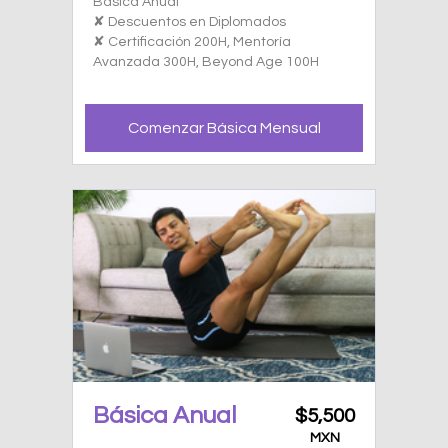
Básica Anual
✘ Descuentos en Diplomados
✘ Certificación 200H, Mentoría
Avanzada 300H, Beyond Age 100H
Comenzar Básica Mensual
Básica Anual
$5,500
MXN