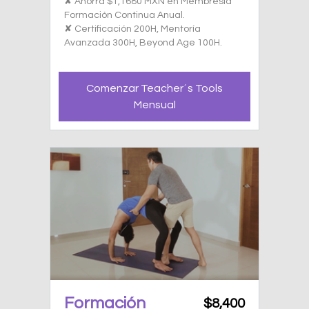
✘ Ahorra $1,1680 MXN en Membresía
Formación Continua Anual.
✘ Certificación 200H, Mentoría
Avanzada 300H, Beyond Age 100H.
Comenzar Teacher´s Tools
Mensual
Formación
$8,400