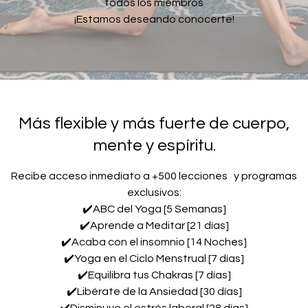
todos los miembros
¡Estamos deseando conocerte!
Más flexible y más fuerte de cuerpo,
mente y espíritu.
Recibe acceso inmediato a +500 lecciones y programas
exclusivos:
✔️ABC del Yoga [5 Semanas]
✔️Aprende a Meditar [21 días]
✔️Acaba con el insomnio [14 Noches]
✔️Yoga en el Ciclo Menstrual [7 días]
✔️Equilibra tus Chakras [7 días]
✔️Libérate de la Ansiedad [30 días]