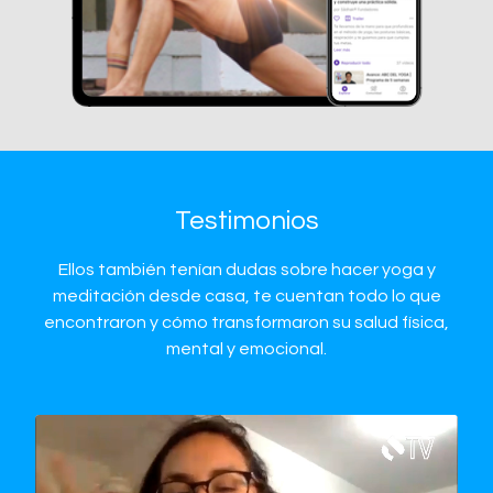
Testimonios
Ellos también tenían dudas sobre hacer yoga y
meditación desde casa, te cuentan todo lo que
encontraron y cómo transformaron su salud física,
mental y emocional.