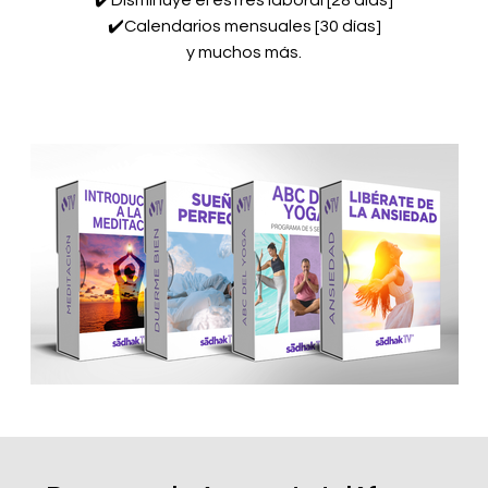
✔️Disminuye el estrés laboral [28 días]
✔️Calendarios mensuales [30 días]
y muchos más.