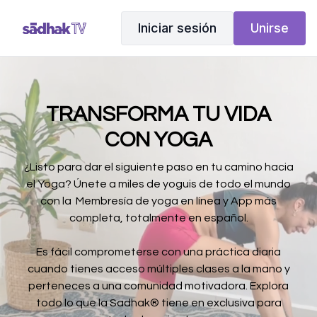
Iniciar sesión
Unirse
TRANSFORMA TU VIDA
CON YOGA
¿Listo para dar el siguiente paso en tu camino hacia
el Yoga? Únete a miles de yoguis de todo el mundo
con la Membresía de yoga en línea y App más
completa, totalmente en español.
Es fácil comprometerse con una práctica diaria
cuando tienes acceso múltiples clases a la mano y
perteneces a una comunidad motivadora. Explora
todo lo que la Sadhak® tiene en exclusiva para