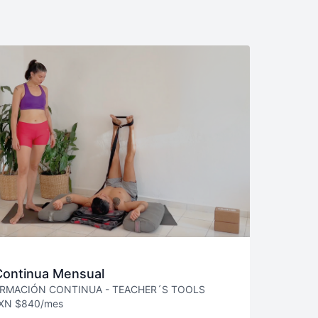
Continua Mensual
RMACIÓN CONTINUA - TEACHER´S TOOLS
XN $840/mes
omática cada mes — puedes cancelar en