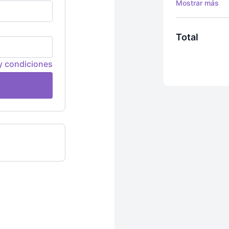
cualquier mome
Incluye:
Acceso ilimit
Total
Acceso a +35
a la meditac
3 pasos, Dism
y condiciones
Curso de Mant
Tutoriales, t
tapete"
Acceso a Esp
viva del Yog
Conviértete e
para Yoguis, 
de Yoga, Apre
Nuevas clase
Acceso desde 
App
Google P
Opción de de
Acceso a la 
No incluye:
Certificació