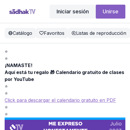
Iniciar sesión
Unirse
Catálogo
Favoritos
Listas de reproducción
⭐️
⭐️
¡NAMASTE!
Aquí está tu regalo 🎁 Calendario gratuito de clases
por YouTube
⭐️
⭐️
Click para descargar el calendario gratuito en PDF
⭐️
⭐️