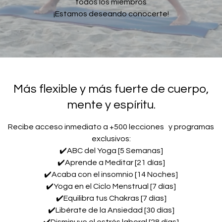
todos los miembros
¡Estamos deseando conocerte!
Más flexible y más fuerte de cuerpo,
mente y espíritu.
Recibe acceso inmediato a +500 lecciones y programas
exclusivos:
✔️ABC del Yoga [5 Semanas]
✔️Aprende a Meditar [21 días]
✔️Acaba con el insomnio [14 Noches]
✔️Yoga en el Ciclo Menstrual [7 días]
✔️Equilibra tus Chakras [7 días]
✔️Libérate de la Ansiedad [30 días]