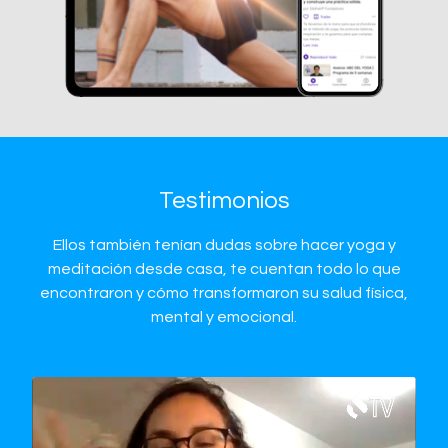
Testimonios
Ellos también tenían dudas sobre hacer yoga y
meditación desde casa, te cuentan todo lo que
encontraron y cómo transformaron su salud física,
mental y emocional.