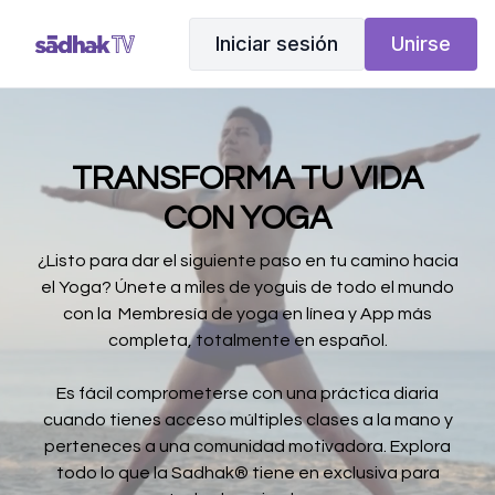
Iniciar sesión
Unirse
TRANSFORMA TU VIDA
CON YOGA
¿Listo para dar el siguiente paso en tu camino hacia
el Yoga? Únete a miles de yoguis de todo el mundo
con la Membresía de yoga en línea y App más
completa, totalmente en español.
Es fácil comprometerse con una práctica diaria
cuando tienes acceso múltiples clases a la mano y
perteneces a una comunidad motivadora. Explora
todo lo que la Sadhak® tiene en exclusiva para