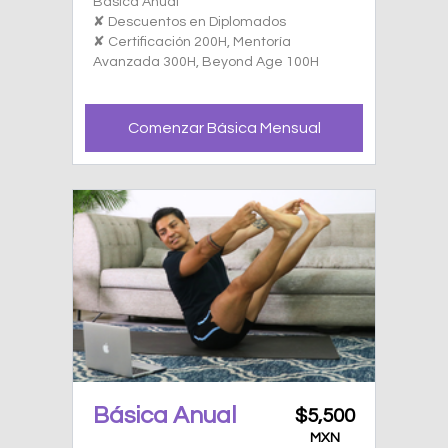
Básica Anual
✘ Descuentos en Diplomados
✘ Certificación 200H, Mentoría
Avanzada 300H, Beyond Age 100H
Comenzar Básica Mensual
Básica Anual
$5,500
MXN