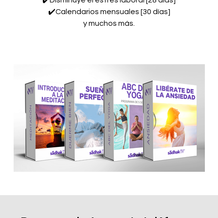
✔️Disminuye el estrés laboral [28 días]
✔️Calendarios mensuales [30 días]
y muchos más.