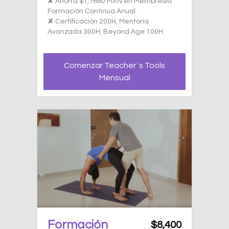
✘ Ahorra $1,1680 MXN en Membresía
Formación Continua Anual.
✘ Certificación 200H, Mentoría
Avanzada 300H, Beyond Age 100H.
Comenzar Teacher´s Tools
Mensual
Formación
$8,400