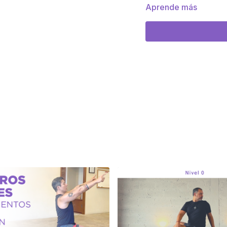
Método:
Pravesa Bá
Aprende más
Nivel:
Principiante
Intensidad:
Baja
Duración:
24 Minuto