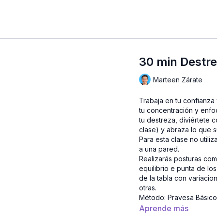
30 min Destre
Marteen Zárate
Trabaja en tu confianza
tu concentración y enfo
tu destreza, diviértete 
clase) y abraza lo que su
Para esta clase no util
a una pared.
Realizarás posturas com
equilibrio e punta de lo
de la tabla con variaci
otras.
Método: Pravesa Básic
Nivel: Principiante
Aprende más
Intensidad: Moderada