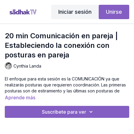
Iniciar sesión
Unirse
20 min Comunicación en pareja |
Estableciendo la conexión con
posturas en pareja
Cynthia Landa
El enfoque para esta sesión es la COMUNICACIÓN ya que
realizarás posturas que requieren coordinación. Las primeras
posturas son de estiramiento y las últimas son posturas de
cargado, así que alguien tendrán que tomar el rol de más
Aprende más
fuerza.
Nivel:
Intermedio
Suscríbete para ver
Intensidad:
Intensa
Duración:
19 minutos.