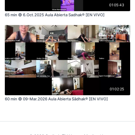
01:05:43
65 min 🔴 6.Oct.2025 Aula Abierta Sadhak® [EN VIVO]
01:02:25
60 min 🔴 09-Mar.2026 Aula Abierta Sādhak® [EN VIVO]