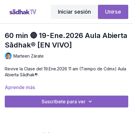
Iniciar sesión
Unirse
60 min 🔴 19-Ene.2026 Aula Abierta
Sādhak® [EN VIVO]
Marteen Zárate
Revive la Clase del 19.Ene.2026 11 am (Tiempo de Cdmx) Aula
Abierta Sādhak®.
En esta clase abrimos un espacio para acompañarte en tu
Aprende más
practica y profundizar en la experiencia del yoga con mantra,
medicación y relajación consciente. Realizaremos una
Suscríbete para ver
secuencia guiada que busca fortalecer el cuerpo y aquietar la
mente. Al finalizar tendrás un momento de preguntas y
respuestas para resolver dudas y enriquecer tu camino
personal, total de la clase aproximadamente 60 mins.