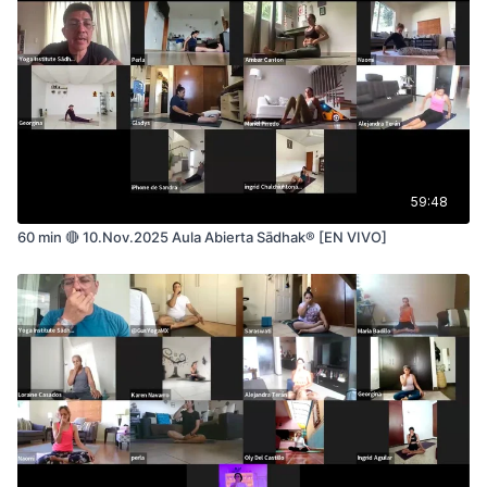
59:48
60 min 🔴 10.Nov.2025 Aula Abierta Sādhak® [EN VIVO]