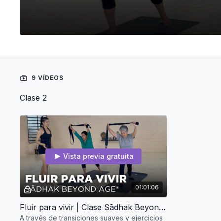
9 VÍDEOS
Clase 2
Vista previa gratuita
01:01:06
Fluir para vivir | Clase Sādhak Beyond Age® con ligas y cinto
A través de transiciones suaves y ejercicios