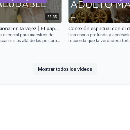
23:35
Salud emocional en la vejez | El papel del yoga como red de protección | Psicología Sādhak Beyond Age® 2 de 3
 esencial para maestros de
Una charla profunda y accesibl
can ir más allá de las posturas
recuerda que la verdadera fort
se en verdaderos acompañantes
espiritual no está en resistir los
nte
en vivirlos con con
Mostrar todos los vídeos