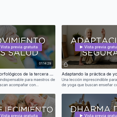
Vista previa gratuita
Vista previa gratu
01:14:29
Cambios morfológicos de la tercera edad que limitan el movimiento y su recuperación (lumbalgia, artritis, hernias discales y otros) | Sādhak Beyond Age®
indispensable para maestros de
Una lección imprescindible par
scan acompañar con
de yoga que buscan enseñar c
, seguridad y conocimiento a los
sensibilidad, conocimiento y se
ores en su
adultos mayores con condici
Vista previa gratuita
Vista previa gratu