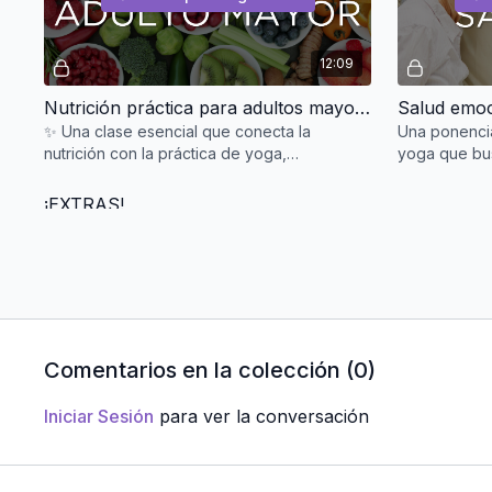
12:09
Nutrición práctica para adultos mayores: deficiencias, superalimentos y primeras recomendaciones Sādhak Beyond Age®
✨ Una clase esencial que conecta la
Una ponencia
nutrición con la práctica de yoga,
yoga que bus
ofreciendo herramientas claras y aplicables
y convertir
para mejorar la calidad d
de la salud i
¡EXTRAS!
Saludo al sol en silla
Comentarios en la colección (
0
)
Vista previa gratuita
Iniciar Sesión
para ver la conversación
20:00