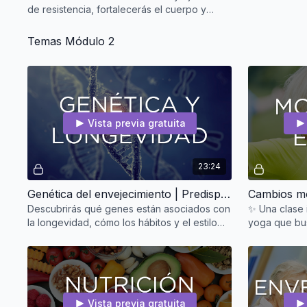
de resistencia, fortalecerás el cuerpo y
relajarás la mente, descubriendo que
moverte con fluid
Temas Módulo 2
Vista previa gratuita
23:24
Genética del envejecimiento | Predisposición y potencial de reparación cerebral | Sādhak Beyond Age®
Descubrirás qué genes están asociados con
✨ Una clase 
la longevidad, cómo los hábitos y el estilo
yoga que bu
de vida pueden “encender o apagar”
sensibilidad
nuestra salud, y de
alumnos may
Vista previa gratuita