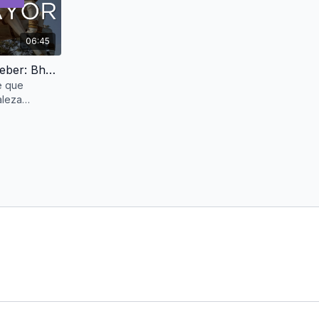
06:45
Conexión espiritual con el deber: Bhagavad Gītā adaptado al adulto mayor | Sadhak Beyond Age
e que
aleza
 cambios, sino