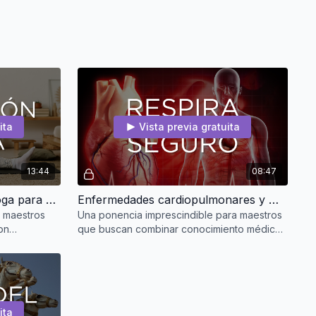
ita
Vista previa gratuita
13:44
08:47
Adaptando la práctica de yoga para personas mayores con patologías musculoesqueléticas y neurológicas | Sādhak Beyond Age®
Enfermedades cardiopulmonares y metabólicas – Sādhak Beyond Age®
a maestros
Una ponencia imprescindible para maestros
on
que buscan combinar conocimiento médico
guridad a
y sensibilidad pedagógica, guiando clases
que fortalezcan
ita