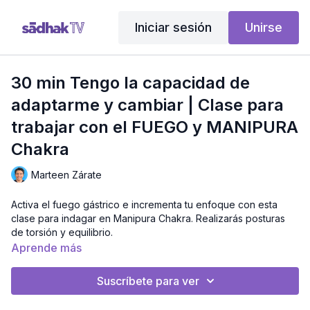
Iniciar sesión
Unirse
30 min Tengo la capacidad de
adaptarme y cambiar | Clase para
trabajar con el FUEGO y MANIPURA
Chakra
Marteen Zárate
Activa el fuego gástrico e incrementa tu enfoque con esta
clase para indagar en Manipura Chakra. Realizarás posturas
de torsión y equilibrio.
Aprende más
Método:
Pravesa Básico
Nivel:
Principiante
Suscríbete para ver
Intensidad:
Moderada
Duración:
29 Minutos