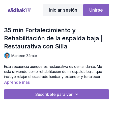
Iniciar sesión
Unirse
35 min Fortalecimiento y
Rehabilitación de la espalda baja |
Restaurativa con Silla
Marteen Zárate
Esta secuencia aunque es restaurativa es demandante. Me
está sirviendo como rehabilitación de mi espalda baja, que
incluye relajar el cuadrado lumbar y extender y fortalecer
psoas, flexores de la cadera, abductores y aductores.
Aprende más
Comienza con ejercicios de elongación pasiva muy suaves y
luego los ejercicios con silla son más demandantes. Cada
Suscríbete para ver
posición es de 1 minuto o a tolerancia, podrás incrementar el
tiempo con las repeticiones si es que no alanas un minuto en
la primera clase, luego cuando tengas 1 minuto agrega una
segunda vuelta de todo.