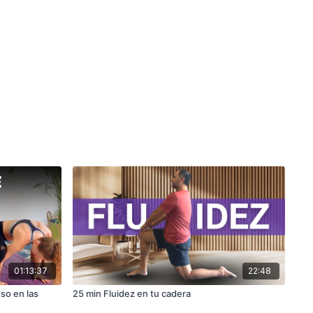
01:13:37
22:48
nso en las
25 min Fluidez en tu cadera