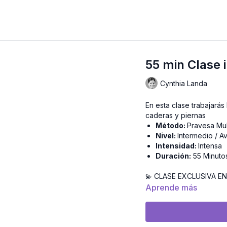
55 min Clase 
Cynthia Landa
En esta clase trabajarás la rotación exterior de cadera, para que descanses tus
caderas y piernas
Método:
Pravesa Mul
Nivel:
Intermedio / 
Intensidad:
Intensa
Duración:
55 Minuto
CLASE EXCLUSIVA EN
💫
Aprende más