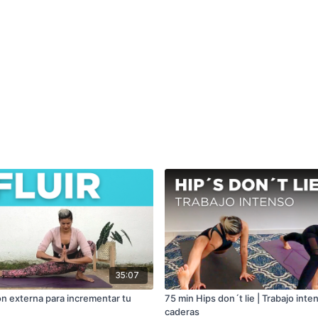
35:07
ón externa para incrementar tu
75 min Hips don´t lie | Trabajo inte
caderas