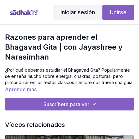
Iniciar sesión
Unirse
Razones para aprender el
Bhagavad Gita | con Jayashree y
Narasimhan
¿Por qué debemos estudiar el Bhagavad Gita? Popularmente
se enseña mucho sobre energía, chakras, posturas, pero
profundizar en los textos clásicos siempre nos traerá una guía
integral a nuestra vida.
Aprende más
Desde India nuestros maestros y mentores Dr. M.A. Jayashree
Suscríbete para ver
y M.A. Narasimhan nos cuentan las razones para completar
nuestra instrucción filosófica a través del Bhagavad Gita
Vídeos relacionados
Cursos relacionados:
El canto del bendecido: Conversaciones con Dios en el
Bhagavad Gita [EXCLUSIVO]