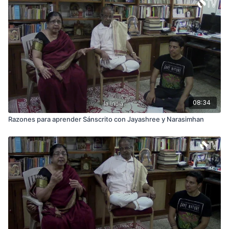
Yoga Sutras y Espiritualidad [EXCLUSIVO]: Despierta tu
conciencia interior
Las 8 ramas del yoga: introducción a los Yoga Sutras de
Patabnjali
Sabiduría de Yoga: Preguntas y Respuestas con
Narasimhan
Sánscrito para Yoguis [EXCLUSIVO]
08:34
Razones para aprender Sánscrito con Jayashree y Narasimhan