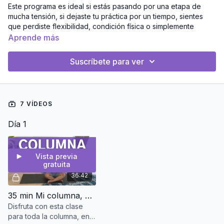
Este programa es ideal si estás pasando por una etapa de
mucha tensión, si dejaste tu práctica por un tiempo, sientes
que perdiste flexibilidad, condición física o simplemente
quieres regalarte la oportunidad de descansar y reiniciar con
Aprende más
posturas restaurativas y de bajo impacto.
Suscríbete para ver
Durante 7 días recorrerás prácticas suaves que te ayudarán a
liberar el estrés acumulado, mejorar tu movilidad y reconectar
con tu energía vital.
7 VÍDEOS
🔹 Props recomendados
Día 1
Antes de comenzar prepara tus apoyos para que la
experiencia sea más cómoda y profunda:
Bolster o cojín firme (puedes sustituirlo con 2 almohadas
Vista previa
grandes)
gratuita
Cobijas o mantas para dar soporte y elevar zonas del
36:42
cuerpo
Blocks de yoga (o libros firmes)
35 min Mi columna, mi pirámide | Clase Restaurativa
Cinturón o banda (opcional, para estiramientos)
Disfruta con esta clase
Una silla resistente para apoyo en algunas posturas
para toda la columna, en