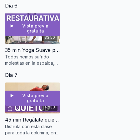
Día 6
y muy regeneradora.
Vista previa
gratuita
33:50
35 min Yoga Suave para tu espalda | Clase Restaurativa con silla
Todos hemos sufrido
molestias en la espalda,
por diferentes razones,
Día 7
desde falta de movimiento
hasta haber cargado
algo...
Vista previa
gratuita
42:38
45 min Regálate quietud | Clase restaurativa
Disfruta con esta clase
para toda la columna, en
la que podrás darle