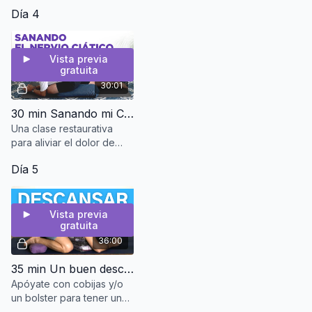
estaremos con la columna
Día 4
vertebral alargada para
trabajar en posturas de
apertura de cadera....
Vista previa
gratuita
30:01
30 min Sanando mi Ciática | Clase restaurativa
Una clase restaurativa
para aliviar el dolor de
ciática. O si simplemente
Día 5
deseas elongar las
piernas.
Vista previa
gratuita
36:00
35 min Un buen descanso por las noches 🌜 | Clase Restaurativa para todo el cuerpo
Apóyate con cobijas y/o
un bolster para tener una
experiencia de descanso