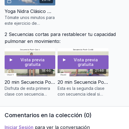
Yoga Nidra Clásico 🔊 Audio | Versión corta
Tómate unos minutos para
este ejercicio de
relajación profunda, Yoga
2 Secuencias cortas para restablecer tu capacidad
Nidra Clásico versión
corta te ayudará a
pulmonar en movimiento:
resetear tus...
Vista previa
Vista previa
gratuita
gratuita
18:46
21:46
20 min Secuencia Post Covid Clase #1 | Yoga en silla
20 min Secuencia Post Covid Clase #2
Disfruta de esta primera
Esta es la segunda clase
clase con secuencia
con secuencia ideal si
específica a todas
padeciste Covid-19
aquellas personas que
sufrieron Covid y que
Comentarios en la colección (
0
)
desean poco a poco
recuperarse.
Iniciar Sesión
para ver la conversación