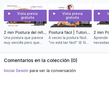
movimientos orgá
enfocada
día ...
Vista previa
Vista previa
V
gratuita
gratuita
01:51
01:12
2 min Postura del niño | Tutorial de balasana
Postura fácil | Tutorial de Sukhasana
Una postura que parece
A veces la postura fácil..
Aprende 
muy sencilla pero que
"no está tan fácil" 😢 Si
necesitas
puede que no estés
tienes alguna
de esta p
alcanzando
incomodidad estos
relajació
correctamente puede ser
consejos te van a ayudar
utilizada 
Comentarios en la colección (
0
)
la postura del niño.
manten...
Iniciar Sesión
para ver la conversación