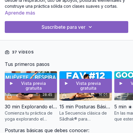
desde la respiración, uso de apoyos, posturas elementales y
construye una práctica sólida con clases suaves y cortas.
Aprende más
Suscríbete para ver
37 VÍDEOS
Tus primeros pasos
Vista previa
Vista previa
V
gratuita
gratuita
28:45
16:01
30 min Explorando el movimiento, la respiración y reconociendo tus posibilidades
15 min Posturas Básicas para Principiantes | #FAV12
Comienza tu práctica de
La Secuencia clásica de
En las ma
yoga explorando el
Sādhak® para
que este
cuerpo con movimientos
principiantes: 12 favoritas
duros, y
Posturas básicas que debes conocer:
muy sutiles
Básicas. Experimenta con
estirarno