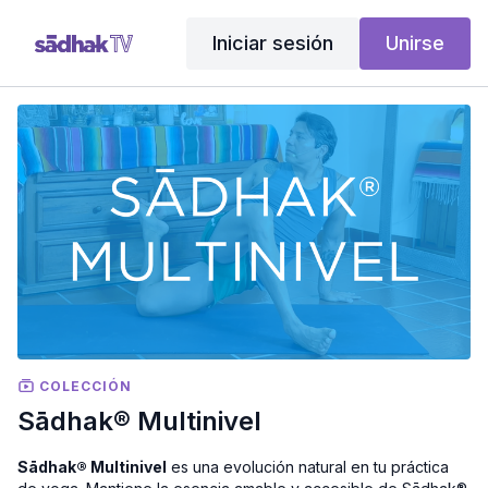
Iniciar sesión
Unirse
COLECCIÓN
Sādhak® Multinivel
Sādhak® Multinivel
es una evolución natural en tu práctica