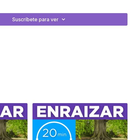
 Guiada
s
Suscríbete para ver
N LA MEMBRESÍA + APP 💫