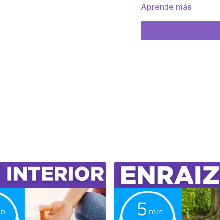
Método:
Meditación
Aprende más
Duración:
10 Minuto
💫 CLASE EXCLUSIVA E