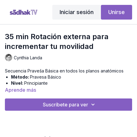
Iniciar sesión
Unirse
35 min Rotación externa para
incrementar tu movilidad
Cynthia Landa
Secuencia Praveša Básica en todos los planos anatómicos
Método:
Pravesa Básico
Nivel:
Principiante
Intensidad:
Moderada
Aprende más
Duración:
35 Minutos
Suscríbete para ver
CLASE EXCLUSIVA EN LA MEMBRESÍA + APP
💫
💫