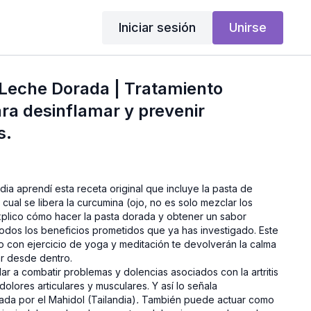
Iniciar sesión
Unirse
 Leche Dorada | Tratamiento
ra desinflamar y prevenir
s.
ndia aprendí esta receta original que incluye la pasta de
cual se libera la curcumina (ojo, no es solo mezclar los
explico cómo hacer la pasta dorada y obtener un sabor
todos los beneficios prometidos que ya has investigado. Este
to con ejercicio de yoga y meditación te devolverán la calma
r desde dentro.
r a combatir problemas y dolencias asociados con la artritis
s dolores articulares y musculares. Y así lo señala
zada por el Mahidol (Tailandia)
.
También puede actuar como