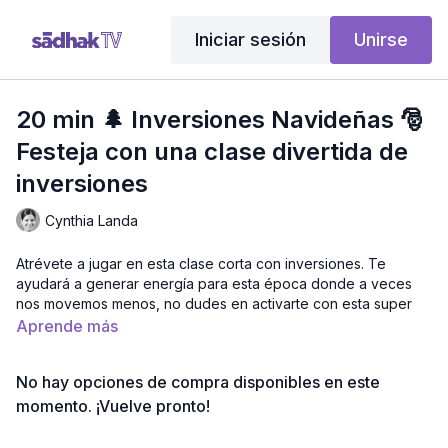
Iniciar sesión
Unirse
20 min 🌲 Inversiones Navideñas 🎅
Festeja con una clase divertida de
inversiones
Cynthia Landa
Atrévete a jugar en esta clase corta con inversiones. Te
ayudará a generar energía para esta época donde a veces
nos movemos menos, no dudes en activarte con esta super
sesión.
Aprende más
Método:
Sadhak Multinivel
Nivel:
Intermedio / Avanzado
No hay opciones de compra disponibles en este
Intensidad:
Intenso
momento. ¡Vuelve pronto!