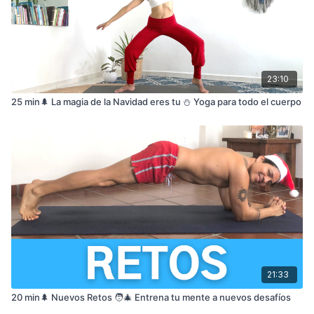
23:10
25 min🌲 La magia de la Navidad eres tu ⛄️ Yoga para todo el cuerpo
21:33
20 min🌲 Nuevos Retos 🧑‍🎄 Entrena tu mente a nuevos desafíos