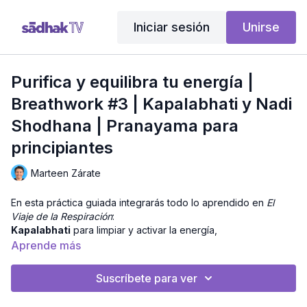
Iniciar sesión
Unirse
Purifica y equilibra tu energía |
Breathwork #3 | Kapalabhati y Nadi
Shodhana | Pranayama para
principiantes
Marteen Zárate
En esta práctica guiada integrarás todo lo aprendido en
El
Viaje de la Respiración
:
Kapalabhati
para limpiar y activar la energía,
Nāḍī Śodhana
con retenciones largas en ritmo
4:16
:8
para
Aprende más
equilibrar los canales energéticos, y una
respiración yóguica
completa con Śavāsana consciente
para observar los
Suscríbete para ver
efectos en calma y presencia.