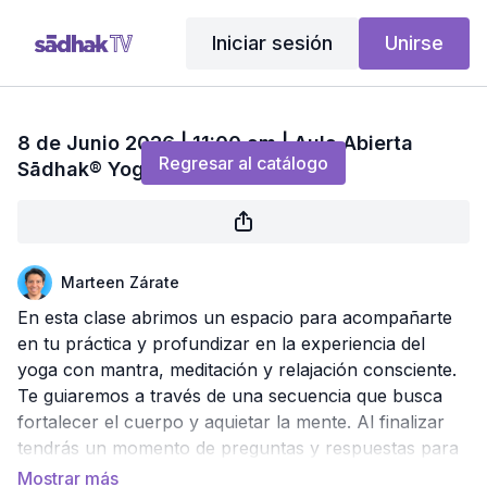
Iniciar sesión
Unirse
Transmisión en directo finalizada
8 de Junio 2026 | 11:00 am | Aula Abierta
Regresar al catálogo
Sādhak® Yoga + Meditación
Marteen Zárate
En esta clase abrimos un espacio para acompañarte
en tu práctica y profundizar en la experiencia del
yoga con mantra, meditación y relajación consciente.
Te guiaremos a través de una secuencia que busca
fortalecer el cuerpo y aquietar la mente. Al finalizar
tendrás un momento de preguntas y respuestas para
resolver dudas y enriquecer tu camino personal.