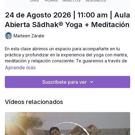
24 de Agosto 2026 | 11:00 am | Aula
Abierta Sādhak® Yoga + Meditación
Marteen Zárate
En esta clase abrimos un espacio para acompañarte en tu
práctica y profundizar en la experiencia del yoga con mantra,
meditación y relajación consciente. Te guiaremos a través de
una secuencia que busca fortalecer el cuerpo y aquietar la
Aprende más
mente. Al finalizar tendrás un momento de preguntas y
respuestas para resolver dudas y enriquecer tu camino
Suscríbete para ver
personal.
Esta clase no lleva demostraciones, deberás seguir la guía de
Vídeos relacionados
tu maestro quien podrá verte en tu pantalla para apoyarte con
ajustes verbales y consejos.
🎥 Prende tu cámara y asegúrate de que te veas bien en la
pantalla, trata de no traer colores oscuros para que se puedan
apreciar bien tus posturas.