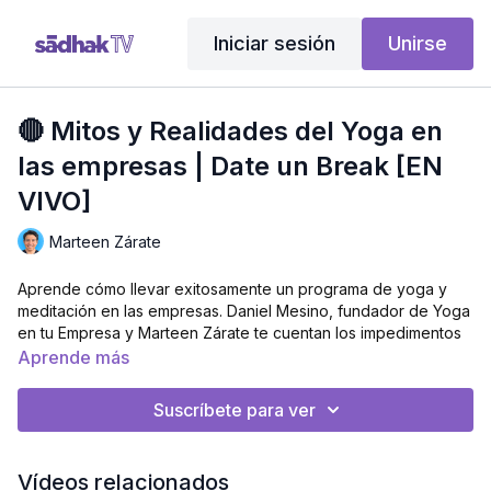
Iniciar sesión
Unirse
🔴 Mitos y Realidades del Yoga en
las empresas | Date un Break [EN
VIVO]
Marteen Zárate
Aprende cómo llevar exitosamente un programa de yoga y
meditación en las empresas. Daniel Mesino, fundador de Yoga
en tu Empresa y Marteen Zárate te cuentan los impedimentos
que han detectado en el momento de instalar estas
Aprende más
herramientas.
Suscríbete para ver
📕 Date un Break. Una guía para el bienestar, la productividad
y la creatividad laboral Disponible en Amazon y Kindle.
https://amzn.to/3DV025z
Vídeos relacionados