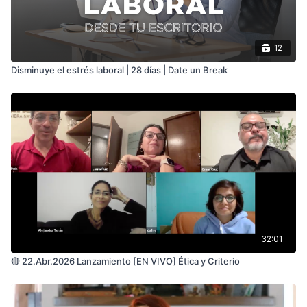
12
Disminuye el estrés laboral | 28 días | Date un Break
32:01
🔴 22.Abr.2026 Lanzamiento [EN VIVO] Ética y Criterio