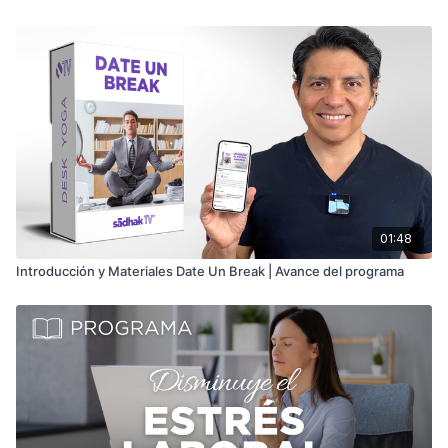
♥️ Mis programas favoritos para principiantes y gente ocupada:
⭐️
ABC DEL YOGA - 5 SEMANAS
⭐️
APRENDE A MEDITAR - 21 DÍAS
⭐️
ACABA CON EL INSOMNIO - 14 NOCHE
S
⭐️
DATE UN BREAK - DISMINUYE EL ESTRÉS LABORAL - 28
DÍ
AS
01:48
Introducción y Materiales Date Un Break | Avance del programa