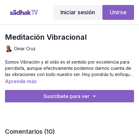
Iniciar sesión
Unirse
Meditación Vibracional
Omar Cruz
Somos Vibración y el oído es el sentido por excelencia para
percibirla, aunque efectivamente podemos darnos cuenta de
las vibraciones con todo nuestro ser. Hoy pondrás tu enfoque
en una música que pondremos a un volumen apropiado para
Permítete vaciar tu memoria con recuerdos o situaciones que
Aprende más
que llame tu atención.
lleguen a tu mente con esta melodía, y después regresar a a
tu centro. No hagas juicio sobre los pensamientos que vienen
Suscríbete para ver
a tí, algunos podrán ser luminosos y otros oscuros, ambos
Vibrar alto es estar en sintonía con todo y todos.
déjalos ir, eso es la verdadera Purificación y el vibrar alto.
Reflexiona sobre lo que ha sucedido con este ejercicio.
Comentarios (
10
)