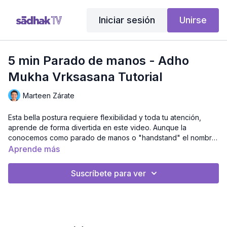
Iniciar sesión
Unirse
5 min Parado de manos - Adho
Mukha Vrksasana Tutorial
Marteen Zárate
Esta bella postura requiere flexibilidad y toda tu atención,
aprende de forma divertida en este video. Aunque la
conocemos como parado de manos o "handstand" el nombre
en sánscrito es postura del árbol boca abajo.
Adho - abajo
Aprende más
Mukha - mirando / frente a
Vrksa - árbol
Suscríbete para ver
āsana - postura