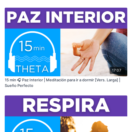
asocian con el sueño, la memoria a corto plazo y un estado
meditativo.
Esta meditación guiada para ir a dormir forma parte del
programa
SUEÑO PERFECTO : APRENDE A DORMIR BIEN EN 14
NOCHES
Método:
Meditación Guiada
Duración:
5 Minutos
CLASE EXCLUSIVA EN LA MEMBRESÍA + APP
💫
💫
17:07
15 min 🎧 Paz Interior | Meditación para ir a dormir [Vers. Larga] |
Sueño Perfecto