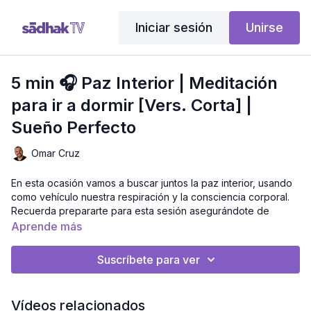
Iniciar sesión
Unirse
5 min 🎧 Paz Interior | Meditación
para ir a dormir [Vers. Corta] |
Sueño Perfecto
Omar Cruz
En esta ocasión vamos a buscar juntos la paz interior, usando
como vehículo nuestra respiración y la consciencia corporal.
Recuerda prepararte para esta sesión asegurándote de
encontrar un lugar tranquilo y cómodo, donde puedas
Aprende más
relajarte por completo y pasar una noche de descanso
reparador.
Suscríbete para ver
El audio de fondo contiene ondas theta, las cuales producen
muchos beneficios desde reducción de la ansiedad hasta la
Vídeos relacionados
disminución de dolores crónicos. Las ondas cerebrales se