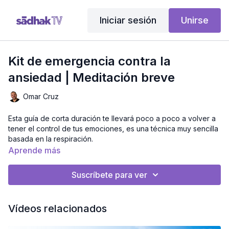
Iniciar sesión
Unirse
Kit de emergencia contra la
ansiedad | Meditación breve
Omar Cruz
Esta guía de corta duración te llevará poco a poco a volver a
tener el control de tus emociones, es una técnica muy sencilla
basada en la respiración.
Aprende más
Entrena este ejercicio que podrás utilizar en algún momento
de pánico o estrés profundo, te ayudará a enfocar tus
Suscríbete para ver
pensamientos.
Duración: 5 Minutos
Vídeos relacionados
Nivel: Todos los Niveles