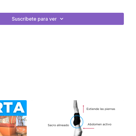
as de acceder a la postura que te traerá grandes beneficios.
Suscríbete para ver
 LA MEMBRESÍA + APP
💫