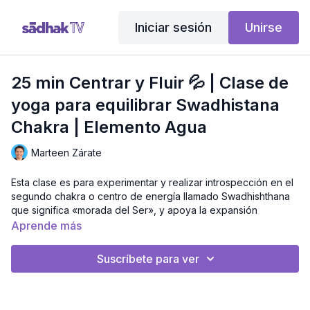
Iniciar sesión
Unirse
25 min Centrar y Fluir 💦 | Clase de
yoga para equilibrar Swadhistana
Chakra | Elemento Agua
Marteen Zárate
Esta clase es para experimentar y realizar introspección en el
segundo chakra o centro de energía llamado Swadhishthana
que significa «morada del Ser», y apoya la expansión
personal y la exploración de la sexualidad, los deseos y la
Aprende más
creatividad. El chakra sacro está asociado a la vejiga, los
riñones y los órganos reproductores. El elemento agua
Suscríbete para ver
representa la fluidez y la flexibilidad. Observa las posturas y
movimientos cómodos e incómodos, cuestiónate que
representan, indaga en tu interior. Método: Pravesa Básico
Nivel: Principiante Intensidad: Moderada Duración: 23 Minutos