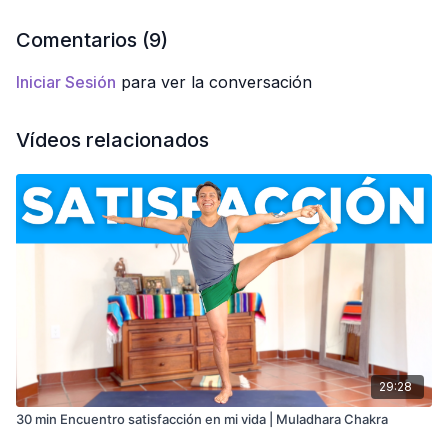
Método:
Pravesa Básico
Nivel:
Principiante
Comentarios (
9
)
Intensidad:
Moderada
Duración:
23Minutos
Iniciar Sesión
para ver la conversación
Vídeos relacionados
29:28
30 min Encuentro satisfacción en mi vida | Muladhara Chakra