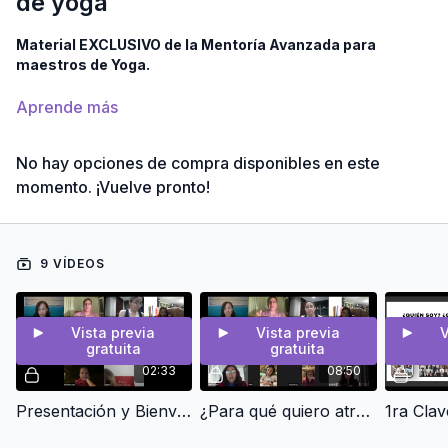
de yoga
Material EXCLUSIVO de la Mentoría Avanzada para
maestros de Yoga.
Aprende más
No hay opciones de compra disponibles en este
momento. ¡Vuelve pronto!
9 VÍDEOS
Vista previa
Vista previa
V
gratuita
gratuita
02:33
08:50
Presentación y Bienvenida
¿Para qué quiero atraer más alumnos a mis clases de yoga?
1ra Clav