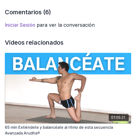
calmado(a) estés mayor será tu certeza al momento de
realizar las posturas.
Comentarios (
6
)
Disfruta sin prisa y sin juicio.
Iniciar Sesión
para ver la conversación
Método:
Ārūdha Intermedio / Avanzado
Nivel:
Intermedio / Avanzado
Intensidad:
Intensa
Vídeos relacionados
Duración:
49 Minutos
CLASE EXCLUSIVA EN LA MEMBRESÍA + APP
💫
💫
01:05:21
65 min Extiéndete y balancéate al ritmo de esta secuencia
Avanzada Arudha®