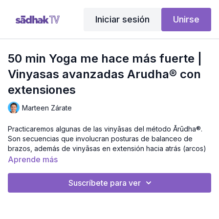
Iniciar sesión
Unirse
50 min Yoga me hace más fuerte |
Vinyasas avanzadas Arudha® con
extensiones
Marteen Zárate
Practicaremos algunas de las vinyāsas del método Ārūdha®.
Son secuencias que involucran posturas de balanceo de
brazos, además de vinyāsas en extensión hacia atrás (arcos)
y rotación de cadera que requerirán toda tu flexibilidad. Te
Aprende más
recomiendo mucha paciencia y concentración para esta clase,
repítela varias veces hasta dominar los movimientos.
Suscríbete para ver
Si sientes que tu ritmo cardiaco se agita entonces tienes que
parar, recuperarte y volver a tomar las vinyasas desde la
ecuanimidad de tu respiración, recuerda que entre más